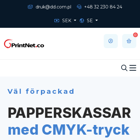
druk@dd.com.pl
+48 32 230 84 24
SEK
SE
0
Väl förpackad
PAPPERSKASSAR
med CMYK-tryck