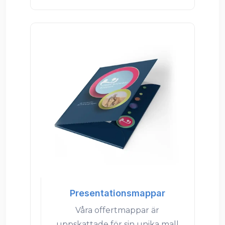
Presentationsmappar
Våra offertmappar är
uppskattade för sin unika mall