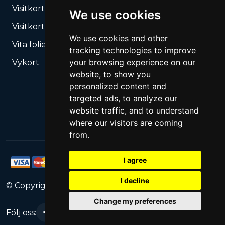
Visitkort, bladkalendrar
We use cookies
Visitkortslådor
We use cookies and other
Vita folier UV-tryck
tracking technologies to improve
your browsing experience on our
Vykort
website, to show you
personalized content and
targeted ads, to analyze our
website traffic, and to understand
where our visitors are coming
from.
I agree
I decline
© Copyright
2026
PrintNet
All Rights Reserved.
Change my preferences
Följ oss: